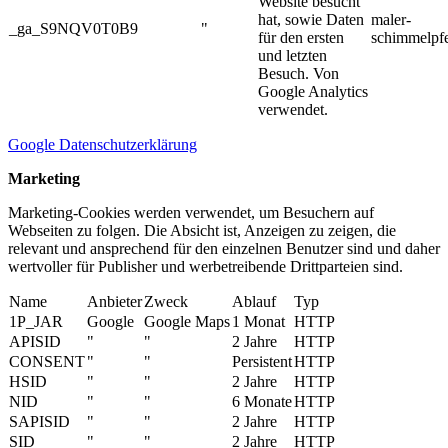
Website besucht
hat, sowie Daten
maler-
_ga_S9NQV0T0B9
"
für den ersten
schimmelpf
und letzten
Besuch. Von
Google Analytics
verwendet.
Google Datenschutzerklärung
Marketing
Marketing-Cookies werden verwendet, um Besuchern auf
Webseiten zu folgen. Die Absicht ist, Anzeigen zu zeigen, die
relevant und ansprechend für den einzelnen Benutzer sind und daher
wertvoller für Publisher und werbetreibende Drittparteien sind.
Name
Anbieter
Zweck
Ablauf
Typ
1P_JAR
Google
Google Maps
1 Monat
HTTP
APISID
"
"
2 Jahre
HTTP
CONSENT
"
"
Persistent
HTTP
HSID
"
"
2 Jahre
HTTP
NID
"
"
6 Monate
HTTP
SAPISID
"
"
2 Jahre
HTTP
SID
"
"
2 Jahre
HTTP