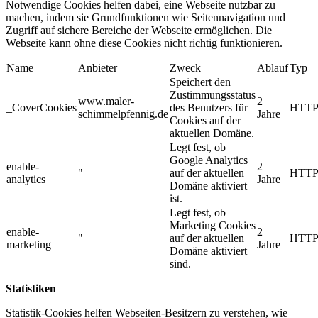
Notwendige Cookies helfen dabei, eine Webseite nutzbar zu
machen, indem sie Grundfunktionen wie Seitennavigation und
Zugriff auf sichere Bereiche der Webseite ermöglichen. Die
Webseite kann ohne diese Cookies nicht richtig funktionieren.
Name
Anbieter
Zweck
Ablauf
Typ
Speichert den
Zustimmungsstatus
www.maler-
2
_CoverCookies
des Benutzers für
HTT
schimmelpfennig.de
Jahre
Cookies auf der
aktuellen Domäne.
Legt fest, ob
Google Analytics
enable-
2
"
auf der aktuellen
HTT
analytics
Jahre
Domäne aktiviert
ist.
Legt fest, ob
Marketing Cookies
enable-
2
"
auf der aktuellen
HTT
marketing
Jahre
Domäne aktiviert
sind.
Statistiken
Statistik-Cookies helfen Webseiten-Besitzern zu verstehen, wie